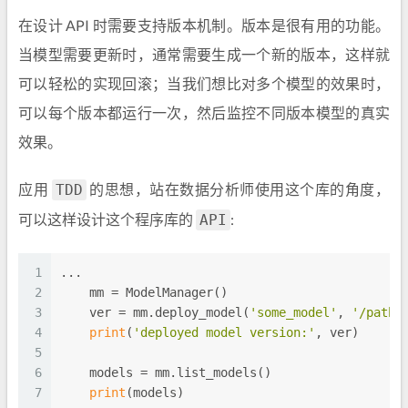
在设计 API 时需要支持版本机制。版本是很有用的功能。
当模型需要更新时，通常需要生成一个新的版本，这样就
可以轻松的实现回滚；当我们想比对多个模型的效果时，
可以每个版本都运行一次，然后监控不同版本模型的真实
效果。
应用
的思想，站在数据分析师使用这个库的角度，
TDD
可以这样设计这个程序库的
:
API
1
...
2
    mm = ModelManager()
3
    ver = mm.deploy_model(
'some_model'
, 
'/path/
4
print
(
'deployed model version:'
, ver)
5
6
    models = mm.list_models()
7
print
(models)