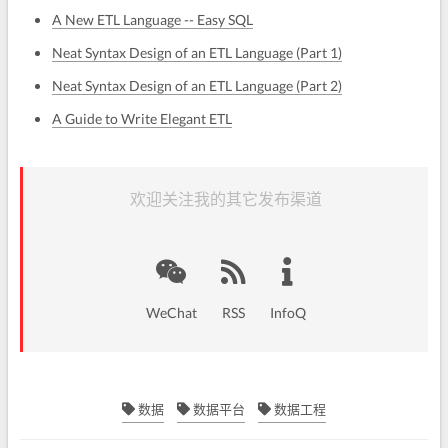
A New ETL Language -- Easy SQL
Neat Syntax Design of an ETL Language (Part 1)
Neat Syntax Design of an ETL Language (Part 2)
A Guide to Write Elegant ETL
欢迎关注我的其它发布渠道
WeChat
RSS
InfoQ
数据
数据平台
数据工程