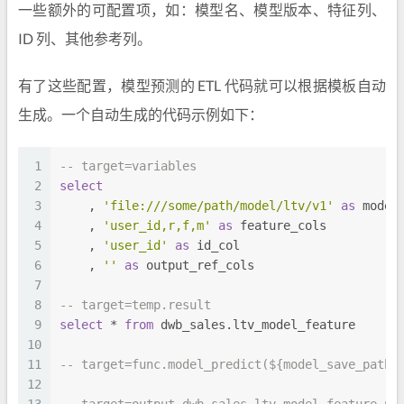
一些额外的可配置项，如：模型名、模型版本、特征列、
ID 列、其他参考列。
有了这些配置，模型预测的 ETL 代码就可以根据模板自动
生成。一个自动生成的代码示例如下：
1
-- target=variables
2
select
3
    , 
'file:///some/path/model/ltv/v1'
as
 model
4
    , 
'user_id,r,f,m'
as
 feature_cols
5
    , 
'user_id'
as
 id_col
6
    , 
''
as
 output_ref_cols
7
8
-- target=temp.result
9
select
*
from
 dwb_sales.ltv_model_feature
10
11
-- target=func.model_predict(${model_save_path}
12