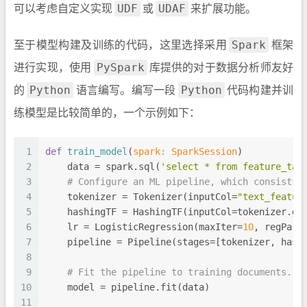
可以考虑自定义实现
或
来扩展功能。
UDF
UDAF
至于模型构建及训练的代码，这里选择采用
框架
Spark
进行实现，使用
库提供的对于数据分析师友好
PySpark
的
语言编写。编写一段
代码构建并训
Python
Python
练模型是比较简单的，一个示例如下：
1
def
train_model
(
spark: SparkSession
)
2
    data = spark.sql(
'select * from feature_tab
3
# Configure an ML pipeline, which consists 
4
    tokenizer = Tokenizer(inputCol=
"text_featur
5
    hashingTF = HashingTF(inputCol=tokenizer.ge
6
    lr = LogisticRegression(maxIter=
10
, regPara
7
    pipeline = Pipeline(stages=[tokenizer, hash
8
9
# Fit the pipeline to training documents.
10
    model = pipeline.fit(data)
11