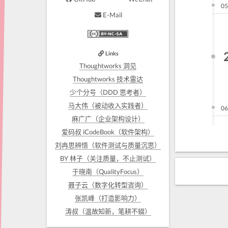
05
E-Mail
Links
Thoughtworks 洞见
Thoughtworks 技术雷达
少个分号（DDD 思考者）
马大伟（被动收入实践者）
06
麻广广（企业架构设计）
爱码叔 iCodeBook（软件架构）
刘冉思辨悟（软件测试与质量沉思）
BY 林子（关注质量，不止测试）
于晓南（QualityFocus）
聂子云（数字化转型咨询）
张凯峰（打造影响力）
涛叔（温故知新，笔耕不辍）