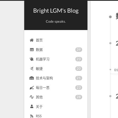
Bright LGM's Blog
Code speaks.
首页
39
数据
23
机器学习
20
敏捷
01
21
技术与架构
23
每日一思
28
其他
关于
RSS