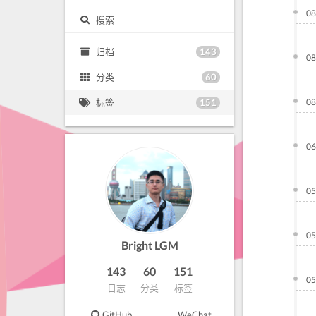
08
搜索
143
归档
08
60
分类
151
标签
08
06
05
05
Bright LGM
143
60
151
05
日志
分类
标签
GitHub
WeChat