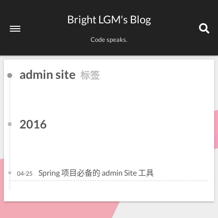
Bright LGM's Blog
Code speaks.
admin site
标签
2016
Spring 项目必备的 admin Site 工具
04-25