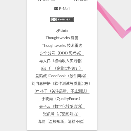
E-Mail
Links
Thoughtworks 洞见
Thoughtworks 技术雷达
少个分号（DDD 思考者）
马大伟（被动收入实践者）
麻广广（企业架构设计）
爱码叔 iCodeBook（软件架构）
刘冉思辨悟（软件测试与质量沉思）
BY 林子（关注质量，不止测试）
于晓南（QualityFocus）
聂子云（数字化转型咨询）
张凯峰（打造影响力）
涛叔（温故知新，笔耕不辍）