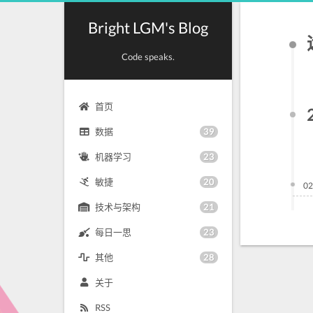
Bright LGM's Blog
Code speaks.
首页
39
数据
23
机器学习
20
敏捷
02
21
技术与架构
23
每日一思
28
其他
关于
RSS