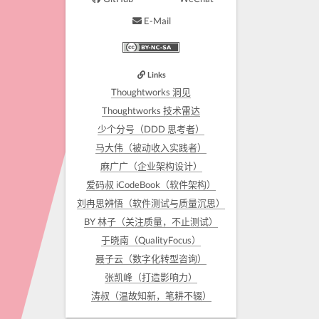
E-Mail
Links
Thoughtworks 洞见
Thoughtworks 技术雷达
少个分号（DDD 思考者）
马大伟（被动收入实践者）
麻广广（企业架构设计）
爱码叔 iCodeBook（软件架构）
刘冉思辨悟（软件测试与质量沉思）
BY 林子（关注质量，不止测试）
于晓南（QualityFocus）
聂子云（数字化转型咨询）
张凯峰（打造影响力）
涛叔（温故知新，笔耕不辍）