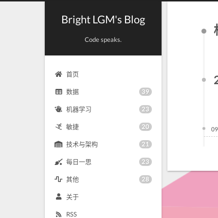
Bright LGM's Blog
Code speaks.
首页
39
数据
23
机器学习
20
敏捷
09
21
技术与架构
23
每日一思
28
其他
关于
RSS