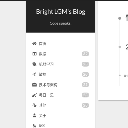
Bright LGM's Blog
Code speaks.
首页
39
数据
23
机器学习
20
敏捷
01
21
技术与架构
23
每日一思
28
其他
关于
RSS