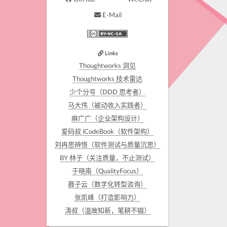
E-Mail
Links
Thoughtworks 洞见
Thoughtworks 技术雷达
少个分号（DDD 思考者）
马大伟（被动收入实践者）
麻广广（企业架构设计）
爱码叔 iCodeBook（软件架构）
刘冉思辨悟（软件测试与质量沉思）
BY 林子（关注质量，不止测试）
于晓南（QualityFocus）
聂子云（数字化转型咨询）
张凯峰（打造影响力）
涛叔（温故知新，笔耕不辍）