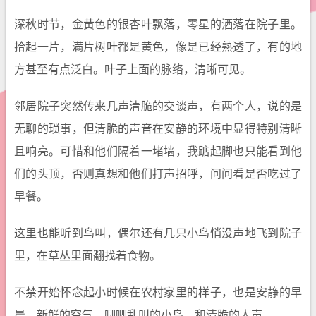
深秋时节，金黄色的银杏叶飘落，零星的洒落在院子里。
拾起一片，满片树叶都是黄色，像是已经熟透了，有的地
方甚至有点泛白。叶子上面的脉络，清晰可见。
邻居院子突然传来几声清脆的交谈声，有两个人，说的是
无聊的琐事，但清脆的声音在安静的环境中显得特别清晰
且响亮。可惜和他们隔着一堵墙，我踮起脚也只能看到他
们的头顶，否则真想和他们打声招呼，问问看是否吃过了
早餐。
这里也能听到鸟叫，偶尔还有几只小鸟悄没声地飞到院子
里，在草丛里面翻找着食物。
不禁开始怀念起小时候在农村家里的样子，也是安静的早
晨，新鲜的空气，唧唧乱叫的小鸟，和清脆的人声。