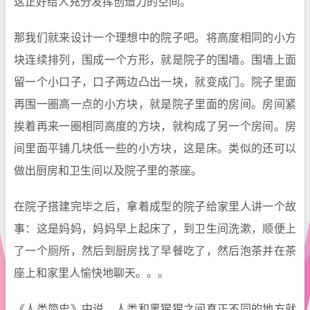
这正好给人充分发挥创造力的空间。
那我们就来设计一个理想中的院子吧。将高度相同的小方
块连续排列，围成一个方形，就是院子的围墙。围墙上面
留一个小口子，口子两边凸出一块，就变成门。院子里面
再围一圈高一点的小方块，就是院子里面的房间。房间紧
挨着再来一圈相同高度的方块，就构成了另一个房间。房
间里面平铺几块低一些的小方块，这是床。类似的还可以
做出厨房和卫生间以及院子里的茶座。
在院子搭建完毕之后，拿着成型的院子给家里人讲一个故
事：这是妈妈，妈妈早上起床了，到卫生间洗漱，顺便上
了一个厕所，然后到厨房找了早餐吃了，然后泡茶并在茶
座上和家里人愉快地聊天。。。
《人类简史》中说，人类和黑猩猩之间真正不同的地方就