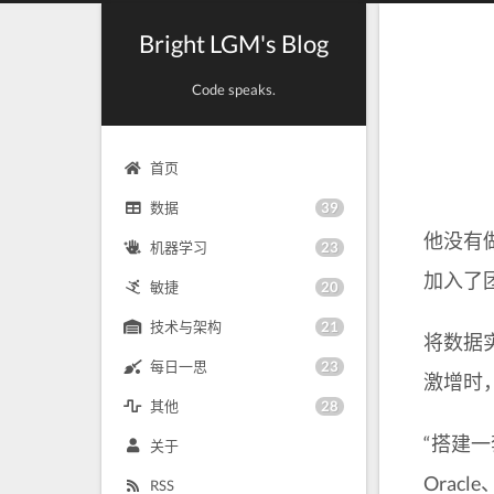
Bright LGM's Blog
Code speaks.
首页
39
数据
他没有
23
机器学习
加入了
20
敏捷
21
技术与架构
将数据
23
每日一思
激增时
28
其他
“搭建
关于
Orac
RSS