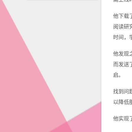
他下载
阅读研
时间，
他发现
而发送
启。
找到问
以降低
他实现