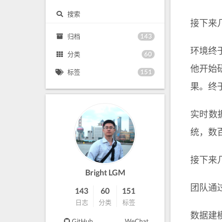
搜索
接下来
143
归档
环境终
60
分类
他开始
151
标签
果。终
实时数
统，数
接下来
Bright LGM
团队通
143
60
151
日志
分类
标签
数据建
GitHub
WeChat