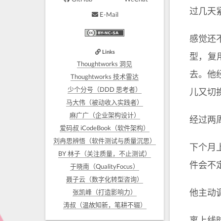
过几天
E-Mail
感觉还
Links
型，复
Thoughtworks 洞见
去。他
Thoughtworks 技术雷达
少个分号（DDD 思考者）
儿又切
马大伟（被动收入实践者）
麻广广（企业架构设计）
经过两
爱码叔 iCodeBook（软件架构）
刘冉思辨悟（软件测试与质量沉思）
下个月
BY 林子（关注质量，不止测试）
件会不
于晓南（QualityFocus）
聂子云（数字化转型咨询）
他主动
张凯峰（打造影响力）
涛叔（温故知新，笔耕不辍）
离上线