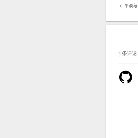
平淡与
1
条评论